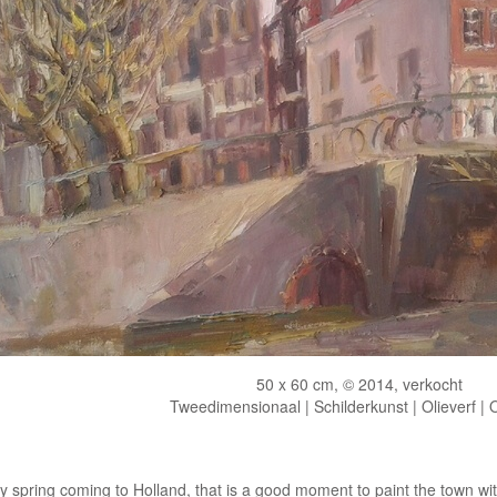
50 x 60 cm, © 2014, verkocht
Tweedimensionaal | Schilderkunst | Olieverf |
ly spring coming to Holland, that is a good moment to paint the town w